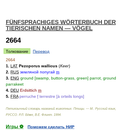
FÜNFSPRACHIGES WÖRTERBUCH DER
TIERISCHEN NAMEN — VÖGEL
2664
Толкование
Перевод
2664
1.
LAT
Pezoporus wallicus
(
Keer
)
2.
RUS
земляной попугай
m
3.
ENG
ground [swamp, button-grass, green] parrot, ground
parrakeet
4.
DEU
Erdsittich
m
5.
FRA
perruche
f
terrestre [à orteils longs]
Пятиязычный словарь названий животных. Птицы. — М.: Русский язык,
РУССО
.
Р.Л. Бёме, В.Е. Флинт
.
1994
.
Игры ⚽
Поможем сделать НИР