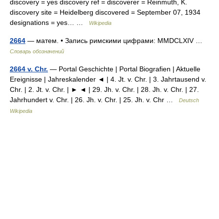
discovery = yes discovery ref = discoverer = Reinmuth, K.
discovery site = Heidelberg discovered = September 07, 1934
designations = yes… …
Wikipedia
2664
— матем. • Запись римскими цифрами: MMDCLXIV …
Словарь обозначений
2664 v. Chr.
— Portal Geschichte | Portal Biografien | Aktuelle
Ereignisse | Jahreskalender ◄ | 4. Jt. v. Chr. | 3. Jahrtausend v.
Chr. | 2. Jt. v. Chr. | ► ◄ | 29. Jh. v. Chr. | 28. Jh. v. Chr. | 27.
Jahrhundert v. Chr. | 26. Jh. v. Chr. | 25. Jh. v. Chr …
Deutsch
Wikipedia