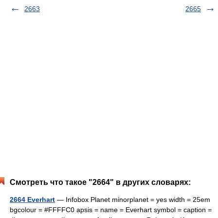
2663
2665
Смотреть что такое "2664" в других словарях:
2664 Everhart
— Infobox Planet minorplanet = yes width = 25em
bgcolour = #FFFFC0 apsis = name = Everhart symbol = caption =