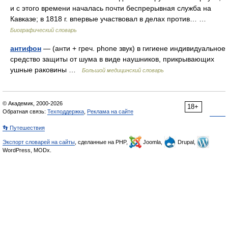
и с этого времени началась почти беспрерывная служба на
Кавказе; в 1818 г. впервые участвовал в делах против… …
Биографический словарь
антифон
— (анти + греч. phone звук) в гигиене индивидуальное
средство защиты от шума в виде наушников, прикрывающих
ушные раковины …
Большой медицинский словарь
© Академик, 2000-2026
18+
Обратная связь:
Техподдержка
,
Реклама на сайте
👣 Путешествия
Экспорт словарей на сайты
, сделанные на PHP,
Joomla,
Drupal,
WordPress, MODx.