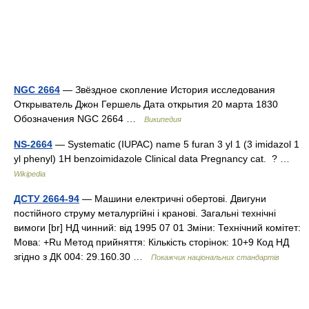
NGC 2664
— Звёздное скопление История исследования
Открыватель Джон Гершель Дата открытия 20 марта 1830
Обозначения NGC 2664 …
Википедия
NS-2664
— Systematic (IUPAC) name 5 furan 3 yl 1 (3 imidazol 1
yl phenyl) 1H benzoimidazole Clinical data Pregnancy cat. ? …
Wikipedia
ДСТУ 2664-94
— Машини електричні обертові. Двигуни
постійного струму металургійні і кранові. Загальні технічні
вимоги [br] НД чинний: від 1995 07 01 Зміни: Технічний комітет:
Мова: +Ru Метод прийняття: Кількість сторінок: 10+9 Код НД
згідно з ДК 004: 29.160.30 …
Покажчик національних стандартів